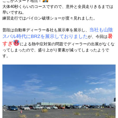
ここがスタート地点！
大体40秒くらいのコースですので、意外と全員走りきるまでは
早いですね。
練習走行ではパイロン破壊ショーが度々見れました。
当社も山陰
普段は自動車ディーラー各社も展示車を展示し、
暑
スバル時代にBRZを展示しておりました
が、今回は
すぎ
による熱中症対策の問題でディーラーの出展がなくな
ってしまったので、盛り上がり要素が減ってしまったようで
す。