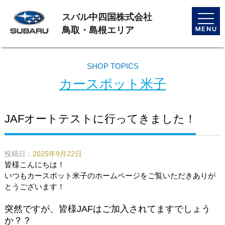
スバル中四国株式会社
toggle
naviga
鳥取・島根エリア
SHOP TOPICS
カースポット米子
JAFオートテストに行ってきました！
投稿日：
2025年9月22日
皆様こんにちは！
いつもカースポット米子のホームページをご覧いただきありが
とうございます！
突然ですが、皆様JAFはご加入されてますでしょう
か？？