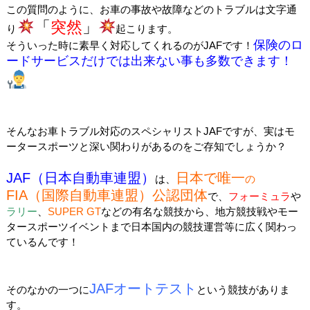
この質問のように、お車の事故や故障などのトラブルは文字通
「
突然
」
り
起こります。
保険のロ
そういった時に素早く対応してくれるのがJAFです！
ードサービスだけでは出来ない事も多数できます！
そんなお車トラブル対応のスペシャリストJAFですが、実はモ
ータースポーツと深い関わりがあるのをご存知でしょうか？
JAF（日本自動車連盟）
日本で唯一
は、
の
FIA（国際自動車連盟）公認団体
で、
フォーミュラ
や
ラリー
、
SUPER GT
などの有名な競技から、地方競技戦やモー
タースポーツイベントまで日本国内の競技運営等に広く関わっ
ているんです！
JAFオートテスト
そのなかの一つに
という競技がありま
す。