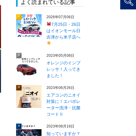
よく読まれている記事
2026年07月06日
1
7月25日・26日
はイオンモール日
吉津から米子店へ
2023年05月08日
2
オレンジのインプ
レッサ！入ってき
ました！
2023年06月26日
3
エアコンのニオイ
対策に！エバポレ
ーター洗浄・抗菌
コートⅡ
2023年08月19日
4
知っていますか？