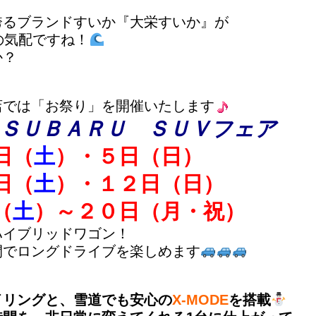
誇るブランドすいか『大栄すいか』
が
の気配ですね！
か？
店では「お祭り」を開催いたします
ＳＵＢＡＲＵ ＳＵＶフェア
日（
土
）・５日（日）
日（
土
）・１２日（日）
（
土
）～２０日（月・祝）
ハイブリッドワゴン！
間でロングドライブを楽しめます
イリングと、雪道でも安心の
X-MODE
を搭載