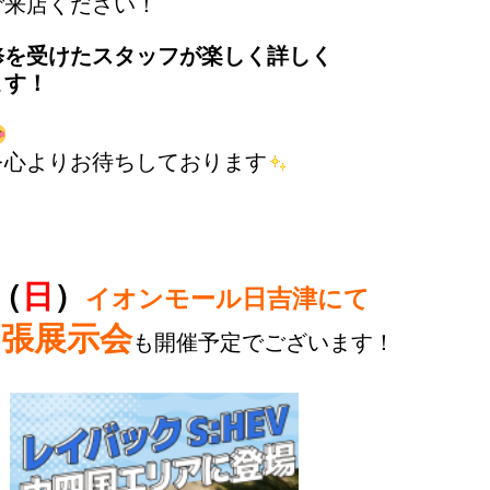
ご来店ください！
研修を受けたスタッフが楽しく詳しく
ます！
を心よりお待ちしております
（
日
）
イオンモール日吉津にて
出張展示会
も開催予定でございます！