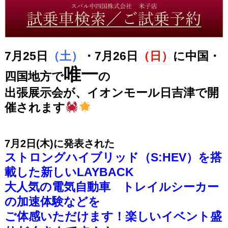
7月25日
（土）
・7月26日
（日）
に中国・
唯一
四国地方で
の
出張展示会が、イオンモール日吉津で開
催されます
7月2日(木)に発表された
ストロングハイブリッド（S:HEV）を
搭
載した新しいLAYBACK
大人気の電気自動車 トレイルシーカー
の加速体験などを
ご体感いただけます！楽しいイベント盛