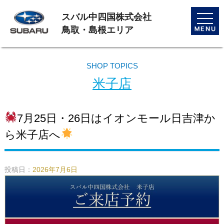
スバル中四国株式会社
toggle
naviga
鳥取・島根エリア
SHOP TOPICS
米子店
7月25日・26日はイオンモール日吉津か
ら米子店へ
投稿日：
2026年7月6日