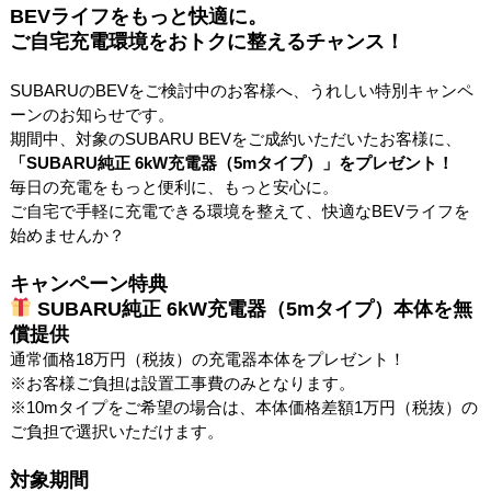
BEV
ライフをもっと快適に。
ご自宅充電環境をおトクに整えるチャンス！
SUBARUのBEVをご検討中のお客様へ、うれしい特別キャンペ
ーンのお知らせです。
期間中、対象のSUBARU BEVをご成約いただいたお客様に、
「
SUBARU
純正
6kW
充電器（
5m
タイプ）」をプレゼント！
毎日の充電をもっと便利に、もっと安心に。
ご自宅で手軽に充電できる環境を整えて、快適なBEVライフを
始めませんか？
キャンペーン特典
SUBARU
純正
6kW
充電器（
5m
タイプ）本体を無
償提供
通常価格18万円（税抜）の充電器本体をプレゼント！
※お客様ご負担は設置工事費のみとなります。
※10mタイプをご希望の場合は、本体価格差額1万円（税抜）の
ご負担で選択いただけます。
対象期間