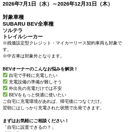
2026
年
7
月
1
日（水）～
2026
年
12
月
31
日（木）
対象車種
SUBARU BEV全車種
ソルテラ
トレイルシーカー
※残価設定型クレジット・マイカーリース契約車両も対象で
す。
※中古車は対象外となります。
BEV
オーナーのこんなお悩みを解決！
自宅で手軽に充電したい
充電設備の準備が難しそう
外出先の充電だけでは不安
BEVをもっと快適に使いたい
ご自宅に充電環境があれば、帰宅後につなぐだけ。
翌朝にはしっかり充電された状態で出発できます。
まずはお気軽にご相談ください！
「自宅に設置できるの？」