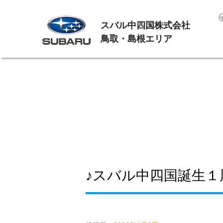
スバル中四国株式会社
鳥取・島根エリア
♪スバル中四国誕生１