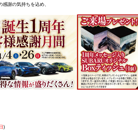
の感謝の気持ちを込め、
日
)