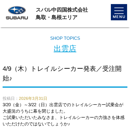
スバル中四国株式会社
toggle
naviga
鳥取・島根エリア
SHOP TOPICS
出雲店
4/9（木）トレイルシーカー発表／受注開
始♪
投稿日：
2026年3月31日
3/20（金）～3/22（日）出雲店でのトレイルシーカー試乗会が
大盛況のうちに幕を閉じました。
ご試乗いただいたみなさま、トレイルシーカーの力強さを体感
いただけたのではないでしょうか♪