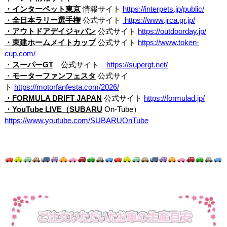
・インターペット東京
情報サイト
https://interpets.jp/public/
・
全日本ラリー選手権
公式サイト
https://www.jrca.gr.jp/
・アウトドアデイジャパン
公式サイト
https://outdoorday.jp/
・東建ホームメイトカップ
公式サイト
https://www.token-
cup.com/
・
スーパー
GT
公式サイト
https://supergt.net/
・
モーターファンフェスタ
公式サイ
ト
https://motorfanfesta.com/2026/
・
FORMULA DRIFT JAPAN
公式サイト
https://formulad.jp/
・
YouTube LIVE
（
SUBARU
On-Tube
）
https://www.youtube.com/SUBARUOnTube