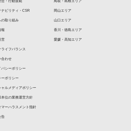
理念・行動規範
鳥取・島根エリア
テナビリティ・CSR
岡山エリア
への取り組み
山口エリア
情報
香川・徳島エリア
経営
愛媛・高知エリア
クライフバランス
い合わせ
イバシーポリシー
キーポリシー
シャルメディアポリシー
様本位の業務運営方針
タマーハラスメント指針
公告