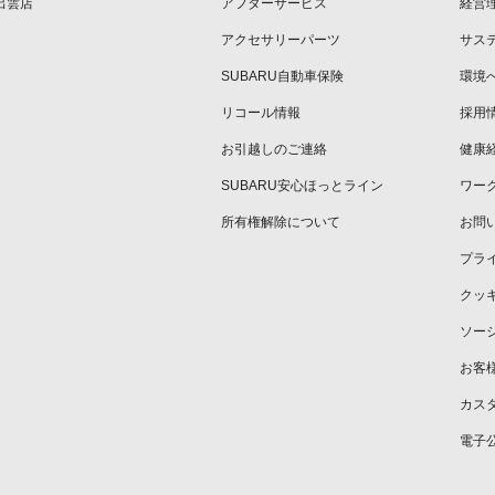
出雲店
アフターサービス
経営
アクセサリーパーツ
サス
SUBARU自動車保険
環境
リコール情報
採用
お引越しのご連絡
健康
SUBARU安心ほっとライン
ワー
所有権解除について
お問
プラ
クッ
ソー
お客
カス
電子