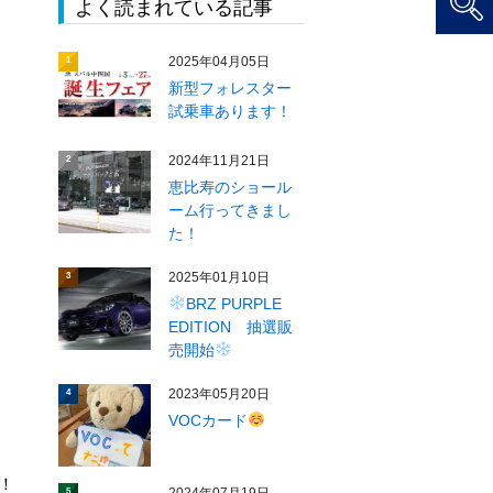
よく読まれている記事
2025年04月05日
1
新型フォレスター
試乗車あります！
2024年11月21日
2
恵比寿のショール
ーム行ってきまし
た！
2025年01月10日
3
BRZ PURPLE
EDITION 抽選販
売開始
2023年05月20日
4
VOCカード
！
5