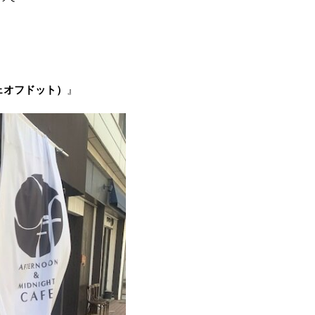
カフェオフドット）
』