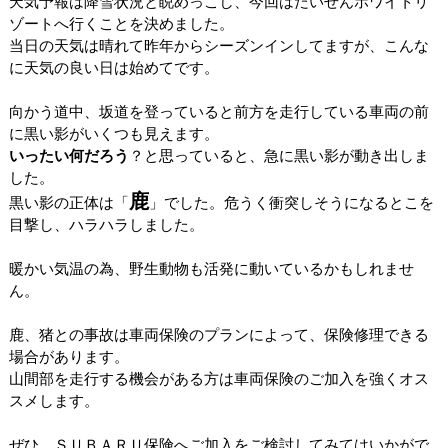
天気予報は降雪状況と睨めっこし、今回はだいせんホワイトリ
ゾートへ行くことを決めました。
当日の天気は晴れて昨年からシーズンインしてますが、こんな
に天気の良い日は始めてです。
向かう道中、坂道を登っていると前方を走行している車両の前
に黒い影がいくつも見えます。
いったい何だろう
？と思っていると、急に黒い影が動き出しま
した。
鹿
黒い影の正体は「
」でした。危うく衝突しそうになるとこを
目撃し、ハラハラしました。
暖かい気温の為、野生動物も活発に動いているかもしれませ
ん。
鹿、猪との事故は車両保険のプランによって、保険修理できる
場合があります。
山間部を走行する機会がある方は車両保険のご加入を強くオス
スメします。
ぜひ、ＳＵＢＡＲＵ保険へご加入をご検討してみてはいかがで