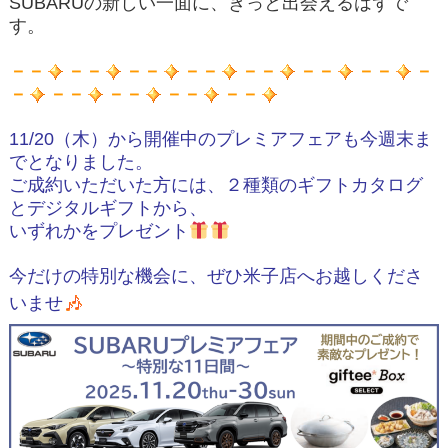
SUBARUの新しい一面に、きっと出会えるはずで
す。
－－
－－
－－
－－
－－
－－
－－
－
－
－－
－－
－－
－－
11/20（木）から開催中のプレミアフェアも今週末ま
でとなりました。
ご成約いただいた方には、２種類のギフトカタログ
とデジタルギフトから、
いずれかをプレゼント
今だけの特別な機会に、ぜひ
米子店へお越しくださ
いませ