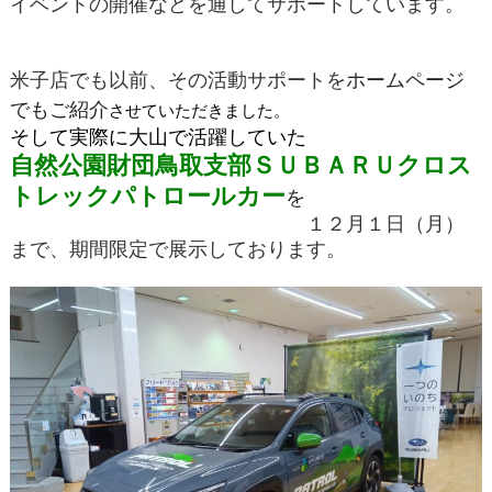
イベントの開催などを通してサポートしています。
米子店でも以前、その活動サポートを
ホームページ
でもご紹介
させていただきました。
そして実際に大山で活躍していた
自然公園財団鳥取支部ＳＵＢＡＲＵクロス
トレックパトロールカー
を
１２月１日（月）
まで、
期間限定で
展示しております。