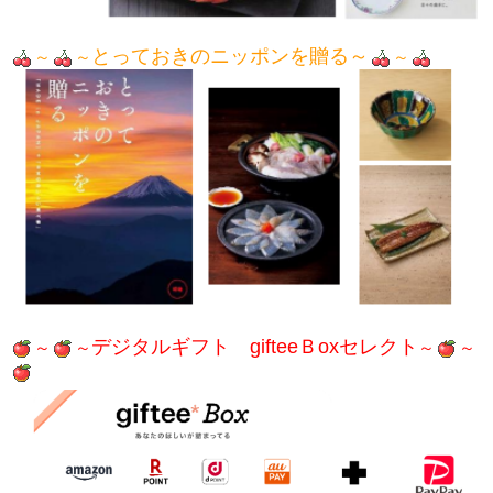
とっておきのニッポンを贈る～
～
～
～
デジタルギフト gifteeＢoxセレクト
～
～
～
～