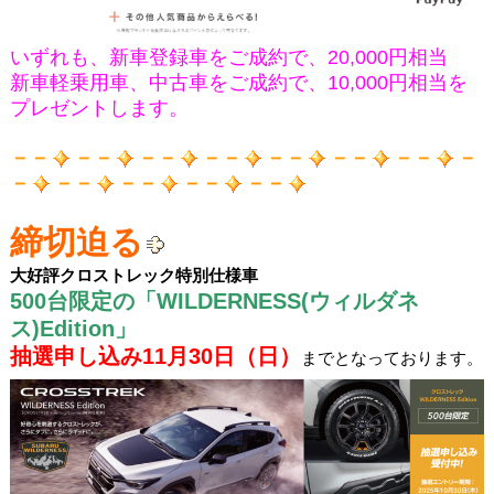
いずれも、新車登録車をご成約で、20,000円相当
新車軽乗用車、中古車をご成約で、10,000円相当を
プレゼントします。
－－
－－
－－
－－
－－
－－
－－
－
－
－－
－－
－－
－－
締切迫る
大好評クロストレック
特別仕様車
500台限定の
「WILDERNESS(ウィルダネ
ス)Edition」
抽選申し込み11月30日（日）
までとなっております。