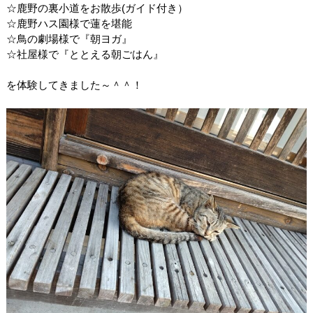
☆鹿野の裏小道をお散歩(ガイド付き）
☆鹿野ハス園様で蓮を堪能
☆鳥の劇場様で『朝ヨガ』
☆社屋様で『ととえる朝ごはん』
を体験してきました～＾＾！