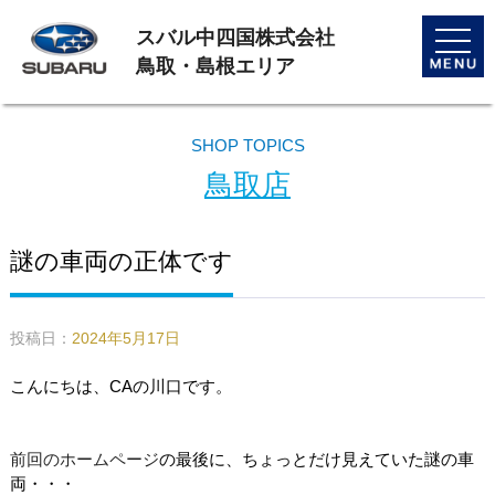
スバル中四国株式会社
toggle
naviga
鳥取・島根エリア
SHOP TOPICS
鳥取店
謎の車両の正体です
投稿日：
2024年5月17日
こんにちは、CAの川口です。
前回のホームページ
の最後に、ちょっとだけ見えていた謎の車
両・・・