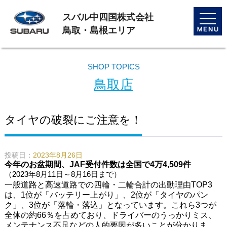
スバル中四国株式会社
toggle
naviga
鳥取・島根エリア
SHOP TOPICS
鳥取店
タイヤの破裂にご注意を！
投稿日：
2023年8月26日
今年のお盆期間、JAF受付件数は全国で4万4,509件
（2023年8月11日～8月16日まで）
一般道路と高速道路での四輪・二輪合計の出動理由TOP3
は、1位が「バッテリー上がり」、2位が「タイヤのパン
ク」、3位が「落輪・落込」となっています。これら3つが
全体の約66％を占めており、ドライバーのうっかりミス、
メンテナンス不足などの人的要因が多いことが分かりま