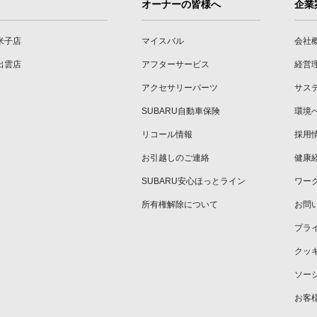
オーナーの皆様へ
企業
米子店
マイスバル
会社
出雲店
アフターサービス
経営
アクセサリーパーツ
サス
SUBARU自動車保険
環境
リコール情報
採用
お引越しのご連絡
健康
SUBARU安心ほっとライン
ワー
所有権解除について
お問
プラ
クッ
ソー
お客