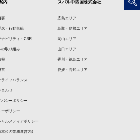
案内
スバル中四国株式会社
概要
広島エリア
理念・行動規範
鳥取・島根エリア
テナビリティ・CSR
岡山エリア
への取り組み
山口エリア
情報
香川・徳島エリア
経営
愛媛・高知エリア
クライフバランス
い合わせ
イバシーポリシー
キーポリシー
シャルメディアポリシー
様本位の業務運営方針