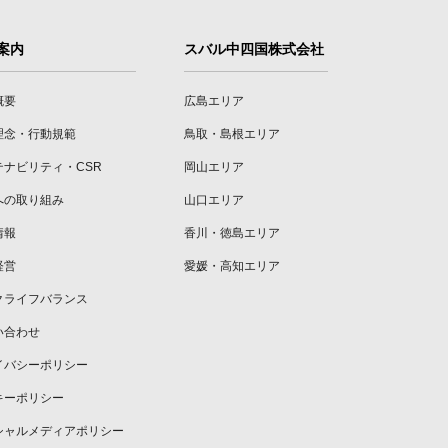
案内
スバル中四国株式会社
概要
広島エリア
理念・行動規範
鳥取・島根エリア
テナビリティ・CSR
岡山エリア
への取り組み
山口エリア
情報
香川・徳島エリア
経営
愛媛・高知エリア
クライフバランス
い合わせ
イバシーポリシー
キーポリシー
シャルメディアポリシー