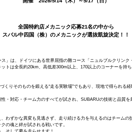
開催
2026/5/14
（木）～
5/17
（日
）
全国特約店メカニック応募
21
名の中から
スバル中四国（株）のメカニックが選抜凱旋決定！！
レース」は、ドイツにある世界屈指の難コース「ニュルブルクリンク
ットは全長約20km、高低差300m以上、170以上のコーナーを持
クルマづくりそのものを鍛える“走る実験場”でもあり、現地で得られる
。
性・対応・チーム力のすべてが試され、SUBARUの技術と品質
え、わずかな異変も見逃さず、走り続ける力を与えるのはチームの
ックの魂と絆が試される戦いです。
を、そして夢を走らせます！