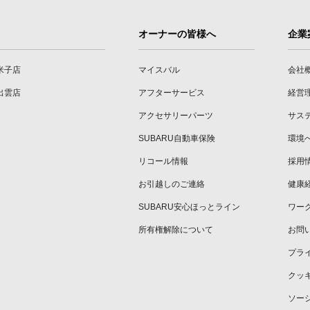
オーナーの皆様へ
企業
米子店
マイスバル
会社
出雲店
アフターサービス
経営
アクセサリーパーツ
サス
SUBARU自動車保険
環境
リコール情報
採用
お引越しのご連絡
健康
SUBARU安心ほっとライン
ワー
所有権解除について
お問
プラ
クッ
ソー