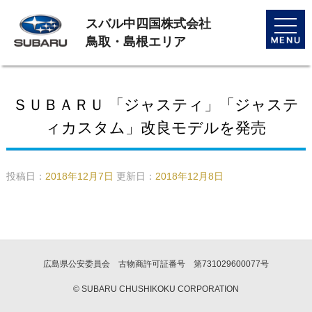
スバル中四国株式会社
toggle
naviga
鳥取・島根エリア
ＳＵＢＡＲＵ 「ジャスティ」「ジャステ
ィカスタム」改良モデルを発売
投稿日：
2018年12月7日
更新日：
2018年12月8日
広島県公安委員会 古物商許可証番号 第731029600077号
© SUBARU CHUSHIKOKU CORPORATION